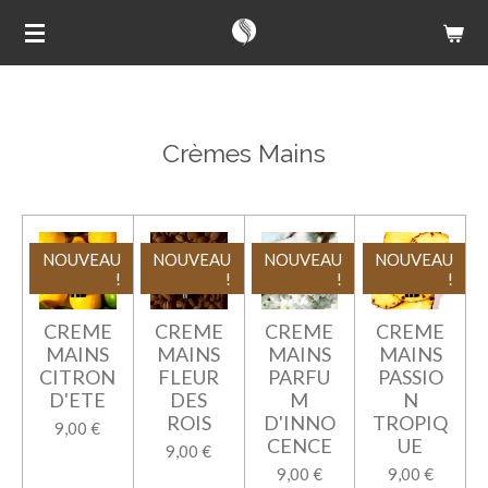
Passer
au
contenu
principal
Crèmes Mains
NOUVEAU
NOUVEAU
NOUVEAU
NOUVEAU
!
!
!
!
CREME
CREME
CREME
CREME
MAINS
MAINS
MAINS
MAINS
CITRON
FLEUR
PARFU
PASSIO
D'ETE
DES
M
N
ROIS
D'INNO
TROPIQ
9,00 €
CENCE
UE
9,00 €
9,00 €
9,00 €