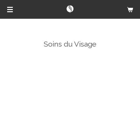
Passer
au
contenu
principal
Soins du Visage