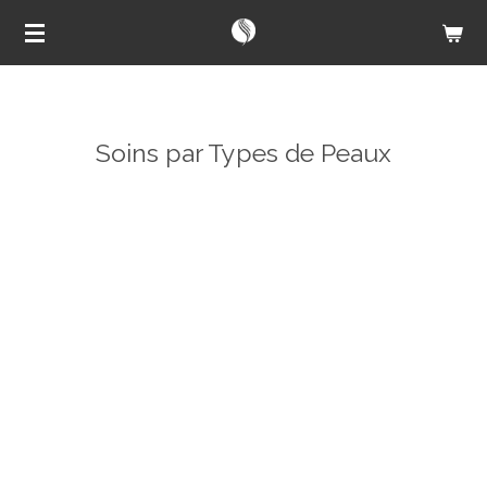
Passer
au
contenu
principal
Soins par Types de Peaux