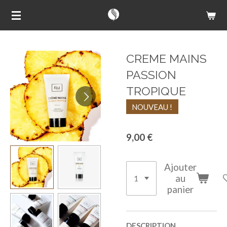
Passer
au
contenu
principal
CREME MAINS
PASSION
TROPIQUE
NOUVEAU !
9,00 €
Ajouter
au
panier
DESCRIPTION