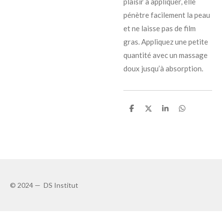
plaisir à appliquer, elle
pénètre facilement la peau
et ne laisse pas de film
gras. Appliquez une petite
quantité avec un massage
doux jusqu’à absorption.
P
P
P
P
a
a
a
a
r
r
r
r
t
t
t
t
a
a
a
a
g
g
g
g
e
e
e
e
r
r
r
r
© 2024 — DS Institut