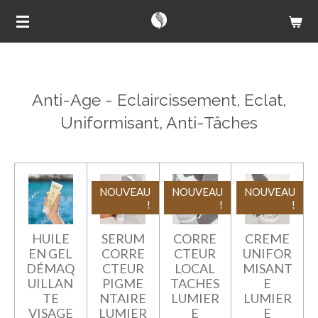
Passer
au
contenu
principal
Anti-Age - Eclaircissement, Eclat,
Uniformisant, Anti-Tâches
NOUVEAU
NOUVEAU
NOUVEAU
!
!
!
HUILE
SERUM
CORRE
CREME
EN GEL
CORRE
CTEUR
UNIFOR
DÉMAQ
CTEUR
LOCAL
MISANT
UILLAN
PIGME
TACHES
E
TE
NTAIRE
LUMIER
LUMIER
VISAGE
LUMIER
E
E