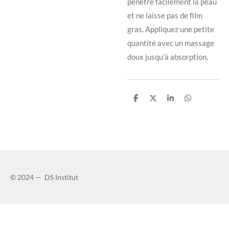
pénètre facilement la peau
et ne laisse pas de film
gras. Appliquez une petite
quantité avec un massage
doux jusqu’à absorption.
P
P
P
P
a
a
a
a
r
r
r
r
t
t
t
t
a
a
a
a
g
g
g
g
e
e
e
e
r
r
r
r
© 2024 — DS Institut