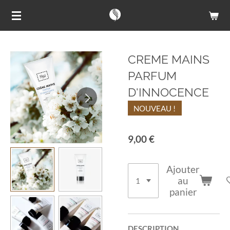
Passer
au
contenu
principal
CREME MAINS
PARFUM
D'INNOCENCE
NOUVEAU !
9,00 €
Ajouter
au
panier
DESCRIPTION