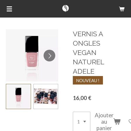
Passer
au
contenu
principal
VERNIS A
ONGLES
VEGAN
NATUREL
ADELE
NOUVEAU !
16,00 €
Ajouter
au
panier