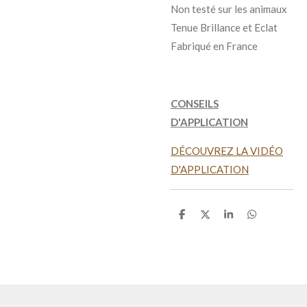
Non testé sur les animaux
Tenue Brillance et Eclat
Fabriqué en France
CONSEILS
D'APPLICATION
DÉCOUVREZ LA VIDÉO
D'APPLICATION
P
P
P
P
a
a
a
a
r
r
r
r
t
t
t
t
a
a
a
a
g
g
g
g
e
e
e
e
r
r
r
r