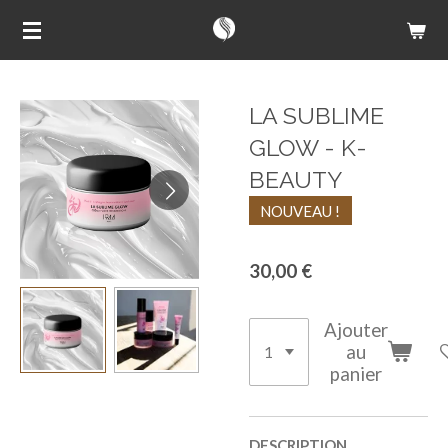
Passer
au
contenu
principal
LA SUBLIME
GLOW - K-
BEAUTY
NOUVEAU !
30,00 €
Ajouter
au
panier
DESCRIPTION