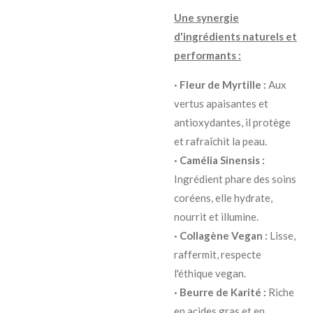
Une synergie
d'ingrédients naturels et
performants :
· Fleur de Myrtille :
Aux
vertus apaisantes et
antioxydantes, il protège
et rafraîchit la peau.
· Camélia Sinensis :
Ingrédient phare des soins
coréens, elle hydrate,
nourrit et illumine.
· Collagène Vegan :
Lisse,
raffermit, respecte
l'éthique vegan.
· Beurre de Karité :
Riche
en acides gras et en