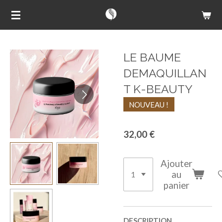
Passer
au
contenu
principal
LE BAUME
DEMAQUILLAN
T K-BEAUTY
NOUVEAU !
32,00 €
Ajouter
au
panier
DESCRIPTION