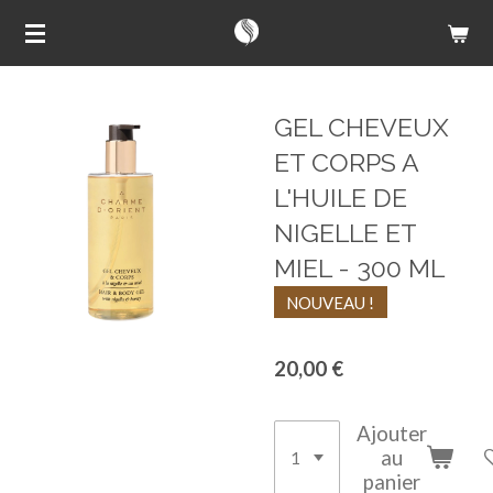
Passer
au
contenu
principal
GEL CHEVEUX
ET CORPS A
L'HUILE DE
NIGELLE ET
MIEL - 300 ML
NOUVEAU !
20,00 €
Ajouter
au
panier