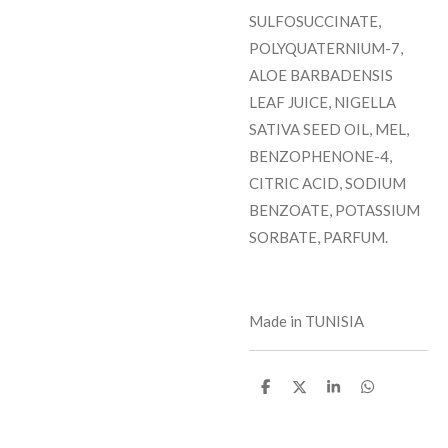
SULFOSUCCINATE,
POLYQUATERNIUM-7,
ALOE BARBADENSIS
LEAF JUICE, NIGELLA
SATIVA SEED OIL, MEL,
BENZOPHENONE-4,
CITRIC ACID, SODIUM
BENZOATE, POTASSIUM
SORBATE, PARFUM.
Made in TUNISIA
P
P
P
P
a
a
a
a
r
r
r
r
t
t
t
t