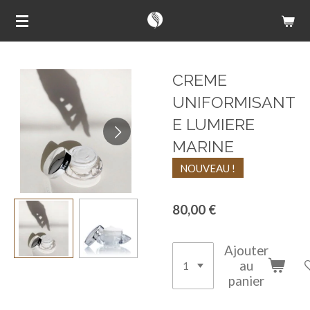
Passer
au
contenu
principal
CREME
UNIFORMISANT
E LUMIERE
MARINE
NOUVEAU !
80,00 €
Ajouter
au
panier