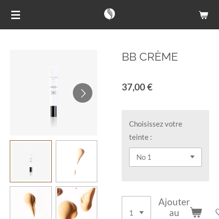
Passer
au
contenu
principal
BB CRÈME
37,00 €
Choisissez votre
teinte :
Ajouter
au