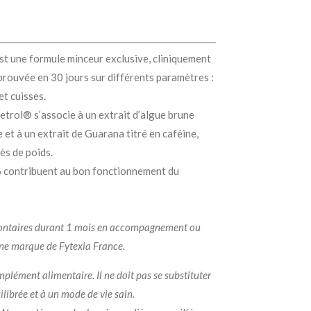
ne formule minceur exclusive, cliniquement
é prouvée en 30 jours sur différents paramètres :
et cuisses.
trol® s’associe à un extrait d’algue brune
 et à un extrait de Guarana titré en caféine,
cès de poids.
 B6 contribuent au bon fonctionnement du
rgétique.
volontaires durant 1 mois en accompagnement ou
une marque de Fytexia France.
plément alimentaire. Il ne doit pas se substituter
ilibrée et à un mode de vie sain.