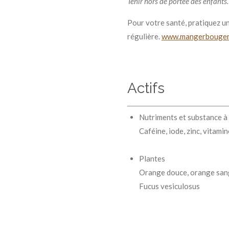
Tenir hors de portée des enfants.
Pour votre santé, pratiquez un
régulière.
www.mangerbouger
Actifs
Nutriments et substance à
Caféine, iode, zinc, vitami
Plantes
Orange douce, orange sang
Fucus vesiculosus