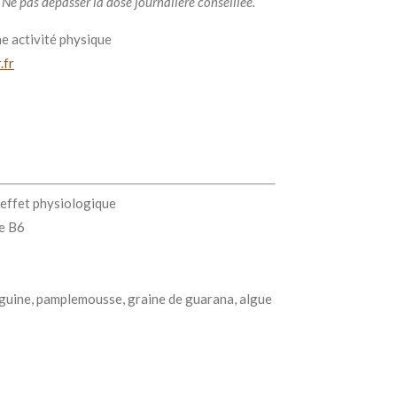
 Ne pas dépasser la dose journalière conseillée.
e activité physique
.fr
 effet physiologique
ne B6
uine, pamplemousse, graine de guarana, algue