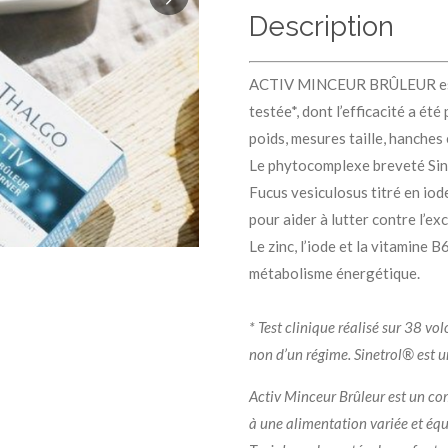
Description
ACTIV MINCEUR BRÛLEUR est u
testée*, dont l’efficacité a ét
poids, mesures taille, hanches 
Le phytocomplexe breveté Sine
Fucus vesiculosus titré en iode
pour aider à lutter contre l’ex
Le zinc, l’iode et la vitamine
métabolisme éne
* Test clinique réalisé sur 38 
non d’un régime. Sinetrol® est 
Activ Minceur Brûleur est un com
à une alimentation variée et équ