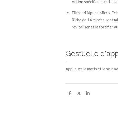
Action spécifique sur l'elas
Filtrat d’Algues Micro-Ecl
Riche de 14 minéraux et mi
revitaliser et la fortifier a
Gestuelle d'app
Appliquer le matin et le soir a
P
P
P
a
a
a
r
r
r
t
t
t
a
a
a
g
g
g