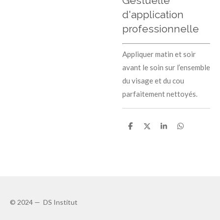
Gestuelle
d'application
professionnelle
Appliquer matin et soir
avant le soin sur l’ensemble
du visage et du cou
parfaitement nettoyés.
P
P
P
P
a
a
a
a
r
r
r
r
t
t
t
t
a
a
a
a
g
g
g
g
e
e
e
e
r
r
r
r
© 2024 — DS Institut