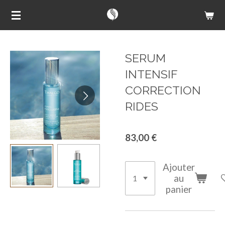
Passer
au
contenu
principal
SERUM
INTENSIF
CORRECTION
RIDES
83,00 €
Ajouter
au
panier