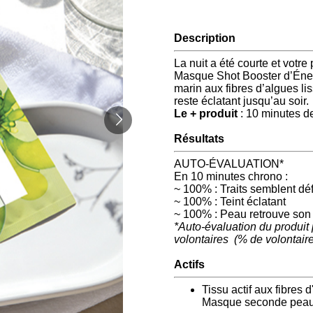
Description
La nuit a été courte et votr
Masque Shot Booster d’Éner
marin aux fibres d’algues li
reste éclatant jusqu’au soir.
Le + produit
: 10 minutes de
Résultats
AUTO-ÉVALUATION*
En 10 minutes chrono :
~ 100% : Traits semblent dé
~ 100% : Teint éclatant
~ 100% : Peau retrouve son
*Auto-évaluation du produit
volontaires (% de volontaire
Actifs
Tissu actif aux fibres 
Masque seconde pea