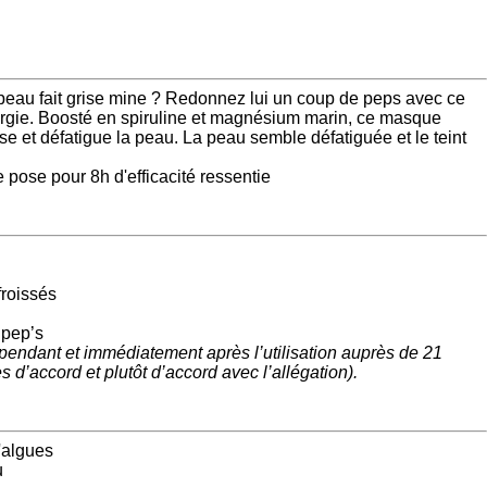
e peau fait grise mine ? Redonnez lui un coup de peps avec ce
gie. Boosté en spiruline et magnésium marin, ce masque
sse et défatigue la peau. La peau semble défatiguée et le teint
 pose pour 8h d'efficacité ressentie
froissés
 pep’s
 pendant et immédiatement après l’utilisation auprès de 21
s d’accord et plutôt d’accord avec l’allégation).
d'algues
u