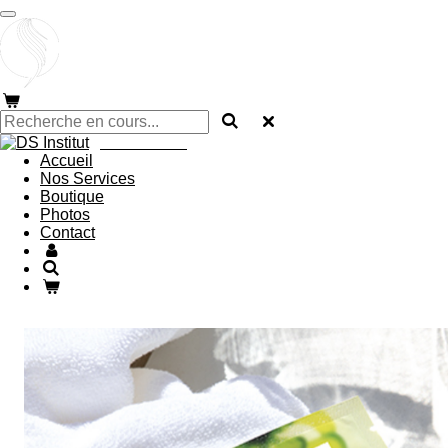
Passer
au
contenu
principal
DS INSTITUT
Accueil
Nos Services
Boutique
Photos
Contact